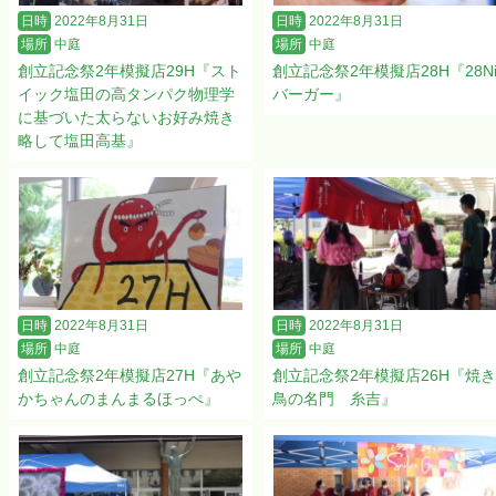
日時
2022年8月31日
日時
2022年8月31日
場所
中庭
場所
中庭
創立記念祭2年模擬店29H『スト
創立記念祭2年模擬店28H『28N
イック塩田の高タンパク物理学
バーガー』
に基づいた太らないお好み焼き
略して塩田高基』
日時
2022年8月31日
日時
2022年8月31日
場所
中庭
場所
中庭
創立記念祭2年模擬店27H『あや
創立記念祭2年模擬店26H『焼き
かちゃんのまんまるほっぺ』
鳥の名門 糸吉』