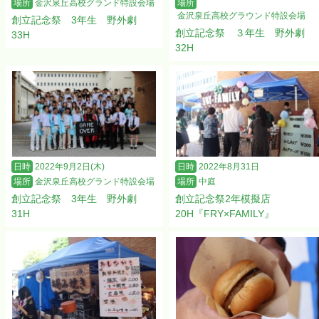
場所
金沢泉丘高校グランド特設会場
場所
金沢泉丘高校グラウンド特設会場
創立記念祭 3年生 野外劇
創立記念祭 ３年生 野外劇
33H
32H
日時
2022年9月2日(木)
日時
2022年8月31日
場所
金沢泉丘高校グランド特設会場
場所
中庭
創立記念祭 3年生 野外劇
創立記念祭2年模擬店
31H
20H『FRY×FAMILY』