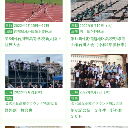
日時
2022年9月15日〜17日
日時
2022年9月15日（木）
場所
西部緑地公園陸上競技場
場所
石川県立野球場
第64回石川県高等学校新人陸上
第146回北信越地区高校野球選
競技大会
手権石川大会（令和4年度秋季
日時
2022年9月2日(木)
日時
2022年9月2日（木）
場所
場所
金沢泉丘高校グラウンド特設会場
金沢泉丘高校グラウンド特設会場
野外劇 舞台裏
創立記念祭 ３年生 野外劇
３０Ｈ