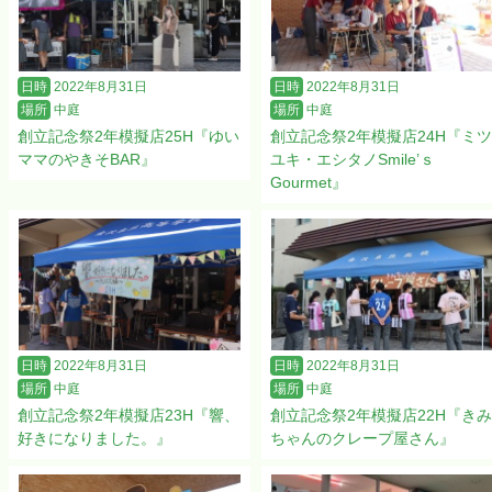
日時
2022年8月31日
日時
2022年8月31日
場所
中庭
場所
中庭
創立記念祭2年模擬店25H『ゆい
創立記念祭2年模擬店24H『ミツ
ママのやきそBAR』
ユキ・エシタノSmile’ｓ
Gourmet』
日時
2022年8月31日
日時
2022年8月31日
場所
中庭
場所
中庭
創立記念祭2年模擬店23H『響、
創立記念祭2年模擬店22H『きみ
好きになりました。』
ちゃんのクレープ屋さん』