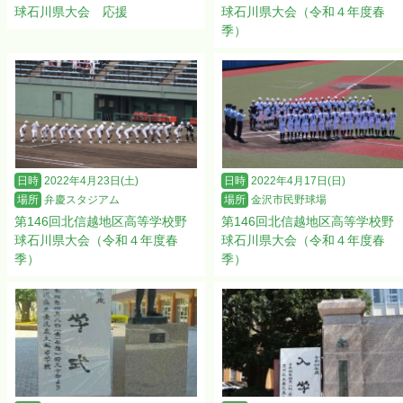
球石川県大会 応援
球石川県大会（令和４年度春
季）
日時
2022年4月23日(土)
日時
2022年4月17日(日)
場所
弁慶スタジアム
場所
金沢市民野球場
第146回北信越地区高等学校野
第146回北信越地区高等学校野
球石川県大会（令和４年度春
球石川県大会（令和４年度春
季）
季）