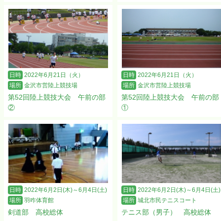
日時
2022年6月21日（火）
日時
2022年6月21日（火）
場所
金沢市営陸上競技場
場所
金沢市営陸上競技場
第52回陸上競技大会 午前の部
第52回陸上競技大会 午前の部
②
①
日時
2022年6月2日(木)～6月4日(土)
日時
2022年6月2日(木)～6月4日(土)
場所
羽咋体育館
場所
城北市民テニスコート
剣道部 高校総体
テニス部（男子） 高校総体