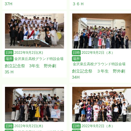
37H
３６Ｈ
日時
2022年9月2日(木)
日時
2022年9月2日（木）
場所
金沢泉丘高校グランド特設会場
場所
金沢泉丘高校グラウンド特設会場
創立記念祭 3年生 野外劇
創立記念祭 ３年生 野外劇
35 H
34H
日時
2022年9月2日(木)
日時
2022年9月2日（木）