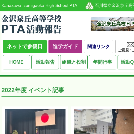
Kanazawa Izumigaoka High School PTA
石川県立金沢泉丘高
金沢泉丘高校Ｈ
ネットで参観日
進学ガイド
関連リンク
ご意見･
HOME
活動報告
組織と役割
年間行事
活動Q
2022
年度 イベント記事