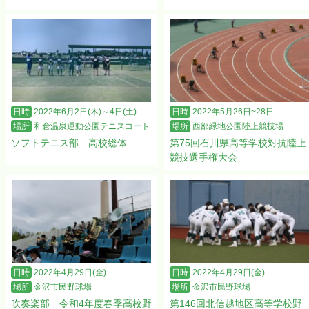
日時
2022年6月2日(木)～4日(土)
日時
2022年5月26日~28日
場所
和倉温泉運動公園テニスコート
場所
西部緑地公園陸上競技場
ソフトテニス部 高校総体
第75回石川県高等学校対抗陸上
競技選手権大会
日時
2022年4月29日(金)
日時
2022年4月29日(金)
場所
金沢市民野球場
場所
金沢市民野球場
吹奏楽部 令和4年度春季高校野
第146回北信越地区高等学校野