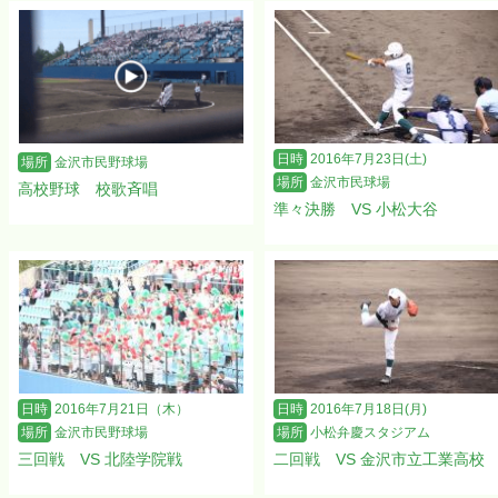
日時
2016年7月23日(土)
場所
金沢市民野球場
場所
金沢市民球場
高校野球 校歌斉唱
準々決勝 VS 小松大谷
日時
2016年7月21日（木）
日時
2016年7月18日(月)
場所
金沢市民野球場
場所
小松弁慶スタジアム
三回戦 VS 北陸学院戦
二回戦 VS 金沢市立工業高校