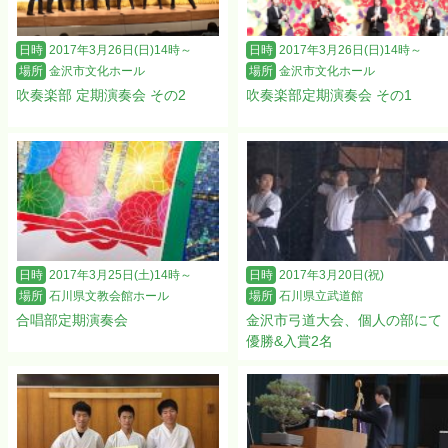
日時
2017年3月26日(日)14時～
日時
2017年3月26日(日)14時～
場所
金沢市文化ホール
場所
金沢市文化ホール
吹奏楽部 定期演奏会 その2
吹奏楽部定期演奏会 その1
日時
2017年3月25日(土)14時～
日時
2017年3月20日(祝)
場所
石川県文教会館ホール
場所
石川県立武道館
合唱部定期演奏会
金沢市弓道大会、個人の部にて
優勝&入賞2名