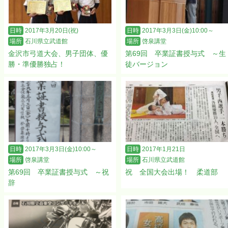
日時
2017年3月20日(祝)
日時
2017年3月3日(金)10:00～
場所
石川県立武道館
場所
啓泉講堂
金沢市弓道大会、男子団体、優
第69回 卒業証書授与式 ～生
勝・準優勝独占！
徒バージョン
日時
2017年3月3日(金)10:00～
日時
2017年1月21日
場所
啓泉講堂
場所
石川県立武道館
第69回 卒業証書授与式 ～祝
祝 全国大会出場！ 柔道部
辞