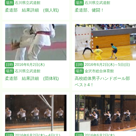
場所
石川県立武道館
場所
石川県立武道館
柔道部 結果詳細 (個人戦)
柔道部、健闘！
日時
2016年6月2日(木)
日時
2016年6月2日(木)～5日(日)
場所
石川県立武道館
場所
金沢市総合体育館
柔道部 結果詳細 (団体戦)
高校総体男子ハンドボール部
ベスト4！
日時
2016年6月2日(木)～4日(土)
日時
2016年6月2日(木)