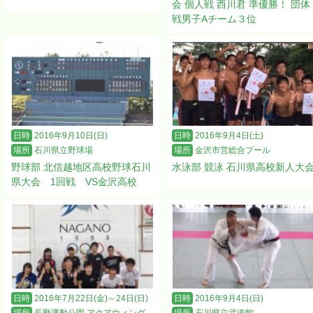
会 個人戦 西川君 準優勝！ 団体
戦男子Aチーム３位
日時
2016年9月10日(日)
日時
2016年9月4日(土)
場所
石川県立野球場
場所
金沢市営総合プール
野球部 北信越地区高校野球石川
水泳部 競泳 石川県高校新人大
県大会 1回戦 VS金沢高校
日時
2016年7月22日(金)～24日(日)
日時
2016年9月4日(日)