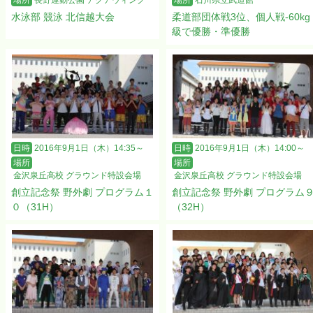
場所
長野運動公園 アクアウィング
場所
石川県立武道館
水泳部 競泳 北信越大会
柔道部団体戦3位、個人戦-60kg
級で優勝・準優勝
日時
2016年9月1日（木）14:35～
日時
2016年9月1日（木）14:00～
場所
場所
金沢泉丘高校 グラウンド特設会場
金沢泉丘高校 グラウンド特設会場
創立記念祭 野外劇 プログラム１
創立記念祭 野外劇 プログラム
０（31H）
（32H）