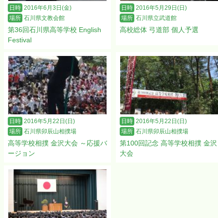
日時
2016年6月3日(金)
日時
2016年5月29日(日)
場所
石川県文教会館
場所
石川県立武道館
第36回石川県高等学校 English
高校総体 弓道部 個人予選
Festival
日時
2016年5月22日(日)
日時
2016年5月22日(日)
場所
石川県卯辰山相撲場
場所
石川県卯辰山相撲場
高等学校相撲 金沢大会 ～応援バ
第100回記念 高等学校相撲 金沢
ージョン
大会