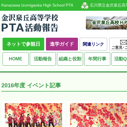
Kanazawa Izumigaoka High School PTA
石川県立金沢泉丘高
金沢泉丘高校Ｈ
ネットで参観日
進学ガイド
関連リンク
ご意見･
HOME
活動報告
組織と役割
年間行事
活動Q
2016
年度 イベント記事