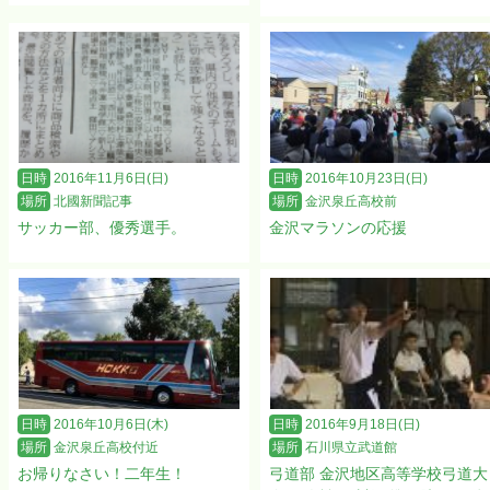
日時
2016年11月6日(日)
日時
2016年10月23日(日)
場所
北國新聞記事
場所
金沢泉丘高校前
サッカー部、優秀選手。
金沢マラソンの応援
日時
2016年10月6日(木)
日時
2016年9月18日(日)
場所
金沢泉丘高校付近
場所
石川県立武道館
お帰りなさい！二年生！
弓道部 金沢地区高等学校弓道大