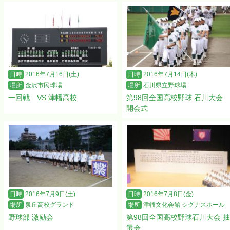
日時
2016年7月16日(土)
日時
2016年7月14日(木)
場所
金沢市民球場
場所
石川県立野球場
一回戦 VS 津幡高校
第98回全国高校野球 石川大会
開会式
日時
2016年7月9日(土)
日時
2016年7月8日(金)
場所
泉丘高校グランド
場所
津幡文化会館 シグナスホール
野球部 激励会
第98回全国高校野球石川大会 抽
選会