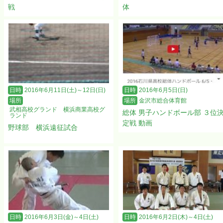
戦
体
日時
2016年6月11日(土)～12日(日)
日時
2016年6月5日(日)
場所
場所
金沢市総合体育館
武相高校グランド 横浜商業高校グ
総体 男子ハンドボール部 ３位
ランド
定戦 動画
野球部 横浜遠征試合
日時
2016年6月3日(金)～4日(土)
日時
2016年6月2日(木)～4日(土)