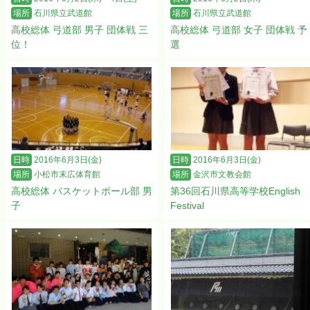
場所
石川県立武道館
場所
石川県立武道館
高校総体 弓道部 男子 団体戦 三
高校総体 弓道部 女子 団体戦 予
位！
選
日時
2016年6月3日(金)
日時
2016年6月3日(金)
場所
小松市末広体育館
場所
金沢市文教会館
高校総体 バスケットボール部 男
第36回石川県高等学校English
子
Festival