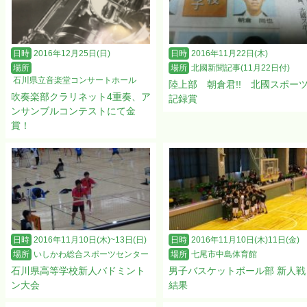
日時
2016年12月25日(日)
日時
2016年11月22日(木)
場所
場所
北國新聞記事(11月22日付)
石川県立音楽堂コンサートホール
陸上部 朝倉君!! 北國スポー
吹奏楽部クラリネット4重奏、ア
記録賞
ンサンブルコンテストにて金
賞！
日時
2016年11月10日(木)~13日(日)
日時
2016年11月10日(木)11日(金)
場所
いしかわ総合スポーツセンター
場所
七尾市中島体育館
石川県高等学校新人バドミント
男子バスケットボール部 新人戦
ン大会
結果