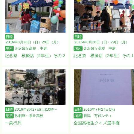
日時
日時
2016年8月28日（日）29日（月）
2016年8月28日（日）29日（月）
場所
金沢泉丘高校 中庭
場所
金沢泉丘高校 中庭
記念祭 模擬店（2年生）その２
記念祭 模擬店（2年生）その
日時
2016年8月27日(土)10時～
日時
2016年7月27日(水)
場所
歌劇座～泉丘高校
場所
新潟 万代シティ
一泉行列
全国高校生クイズ選手権