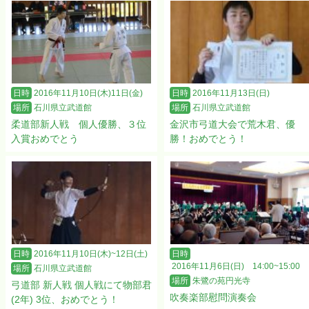
日時
2016年11月10日(木)11日(金)
日時
2016年11月13日(日)
場所
石川県立武道館
場所
石川県立武道館
柔道部新人戦 個人優勝、３位
金沢市弓道大会で荒木君、優
入賞おめでとう
勝！おめでとう！
日時
2016年11月10日(木)~12日(土)
日時
2016年11月6日(日) 14:00~15:00
場所
石川県立武道館
場所
朱鷺の苑円光寺
弓道部 新人戦 個人戦にて物部君
吹奏楽部慰問演奏会
(2年) 3位、おめでとう！