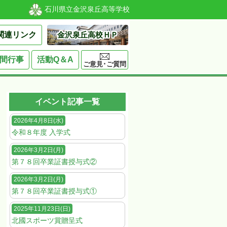
石川県立金沢泉丘高等学校
関連リンク
金沢泉丘高校ＨＰ
間行事
活動Q＆A
ご意見･ご質問
イベント記事一覧
2026年4月8日(水)
令和８年度 入学式
2026年3月2日(月)
第７８回卒業証書授与式②
2026年3月2日(月)
第７８回卒業証書授与式①
2025年11月23日(日)
北國スポーツ賞贈呈式