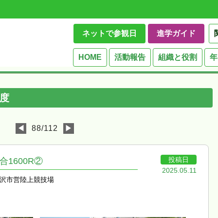
ネットで参観日
進学ガイド
HOME
活動報告
組織と役割
年
度
◀
88/112
▶
投稿日
1600R②
2025.05.11
沢市営陸上競技場